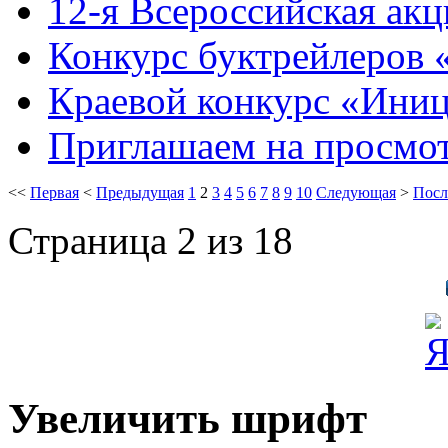
12-я Всероссийская ак
Конкурс буктрейлеров 
Краевой конкурс «Ини
Приглашаем на просмот
<<
Первая
<
Предыдущая
1
2
3
4
5
6
7
8
9
10
Следующая
>
Посл
Страница 2 из 18
Увеличить шрифт