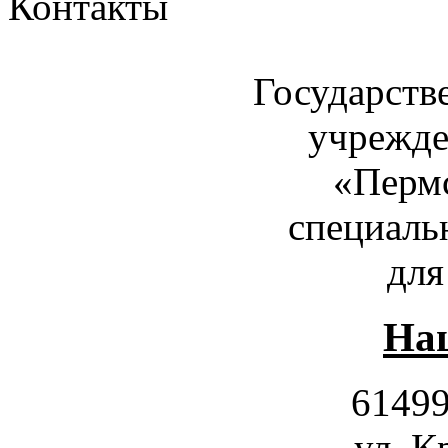
Контакты
Государств
учрежде
«Пермс
специаль
для
Наш
61499
ул. К