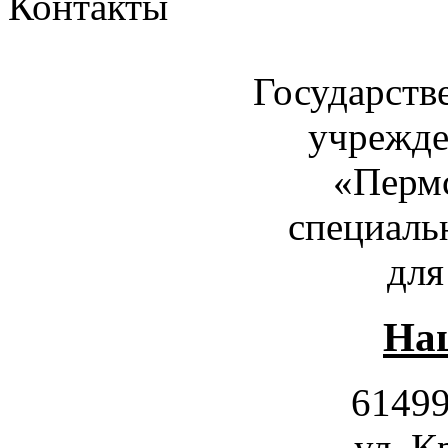
Контакты
Государств
учрежде
«Пермс
специаль
для
Наш
61499
ул. К