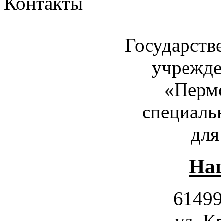
Контакты
Государств
учрежде
«Пермс
специаль
для
Наш
61499
ул. К