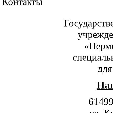
Контакты
Государств
учрежде
«Пермс
специаль
для
Наш
61499
ул. К