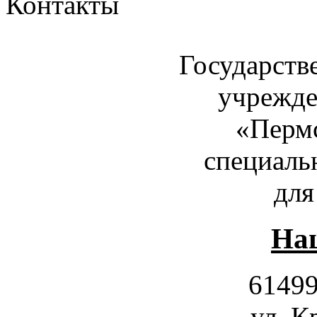
Контакты
Государств
учрежде
«Пермс
специаль
для
Наш
61499
ул. К