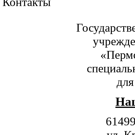
Контакты
Государств
учрежде
«Пермс
специаль
для
Наш
61499
ул. К