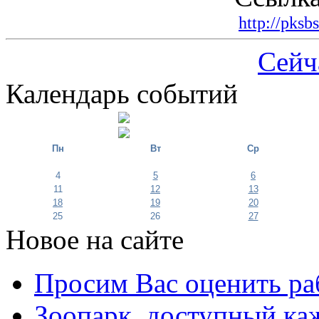
http://pksb
Сейч
Календарь событий
Пн
Вт
Ср
4
5
6
11
12
13
18
19
20
25
26
27
Новое на сайте
Просим Вас оценить ра
Зоопарк, доступный каж