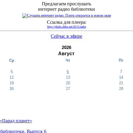
Предлагаем прослушать
интернет радио библиотеки
Ссылка для плеера:
http://pksbs.ddns.net:8111/radio
Сейчас в эфире
2026
Август
Ср
Чт
Пт
5
6
7
12
13
14
19
20
21
26
27
28
«Парад планет»
 библиотеки. Выпуск 6