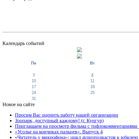
Календарь событий
Пн
Вт
3
4
10
11
17
18
24
25
31
Новое на сайте
Просим Вас оценить работу нашей организации
Зоопарк, доступный каждому! (г. Кунгур)
Приглашаем на просмотр фильма с тифлокомментариями 
«Усолье на кончиках пальцев». Выпуск 4
«Читатель у микрофона»: цикл аудиоподкастов к юбилею