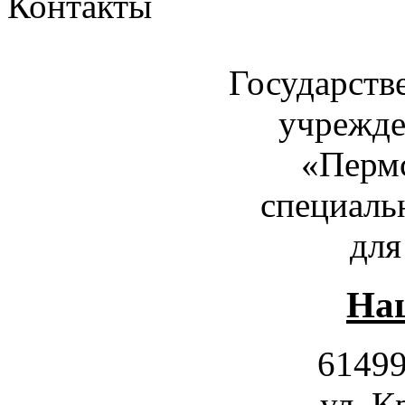
Контакты
Государств
учрежде
«Пермс
специаль
для
Наш
61499
ул. К