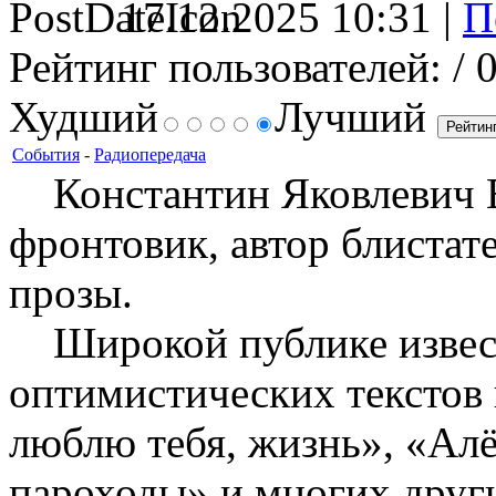
17.12.2025 10:31 |
Рейтинг пользователей:
/ 
Худший
Лучший
События
-
Радиопередача
Константин Яковлевич В
фронтовик, автор блистат
прозы.
Широкой публике извест
оптимистических текстов 
люблю тебя, жизнь», «Ал
пароходы» и многих друг