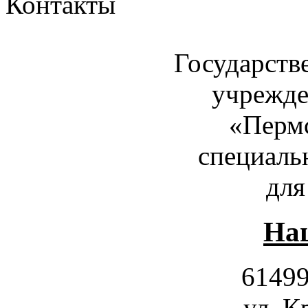
Контакты
Государств
учрежде
«Пермс
специаль
для
Наш
61499
ул. К