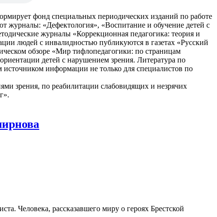
формирует фонд специальных периодических изданий по работе
ют журналы: «Дефектология», «Воспитание и обучение детей с
етодические журналы «Коррекционная педагогика: теория и
ации людей с инвалидностью публикуются в газетах «Русский
ическом обзоре «Мир тифлопедагогики: по страницам
ориентации детей с нарушением зрения. Литература по
м источником информации не только для специалистов по
ями зрения, по реабилитации слабовидящих и незрячих
г».
мирнова
ста. Человека, рассказавшего миру о героях Брестской