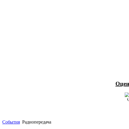
Оцен
События
Радиопередача