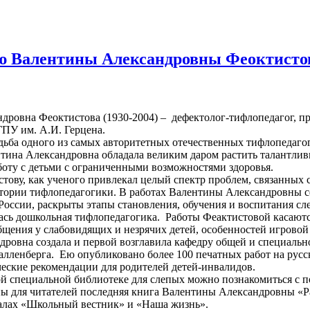
ию Валентины Александровны Феоктисто
ровна Феоктистова (1930-2004) – дефектолог-тифлопедагог, пр
ПУ им. А.И. Герцена.
удьба одного из самых авторитетных отечественных тифлопедаго
нтина Александровна обладала великим даром растить талантлив
аботу с детьми с ограниченными возможностями здоровья.
ову, как ученого привлекал целый спектр проблем, связанных 
стории тифлопедагогики. В работах Валентины Александровны 
России, раскрыты этапы становления, обучения и воспитания с
ась дошкольная тифлопедагогика. Работы Феактистовой касаются
бщения у слабовидящих и незрячих детей, особенностей игровой
ровна создала и первой возглавила кафедру общей и специальн
алленберга. Ею опубликовано более 100 печатных работ на русс
ческие рекомендации для родителей детей-инвалидов.
 специальной библиотеке для слепых можно познакомиться с п
ы для читателей последняя книга Валентины Александровны «Р
алах «Школьный вестник» и «Наша жизнь».