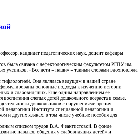
вой
офессор, кандидат педагогических наук, доцент кафедры
гов была связана с дефектологическим факультетом РГПУ им.
ых учеников. «Все дети – наши» – такими словами вдохновляла
с тифлологией. Она являлась ведущим в нашей стране
сформулированы основные подходы к изучению истории
лепых и слабовидящих. Еще одним направлением её
 воспитания слепых детей дошкольного возраста в семье,
 деятельности дошкольников с нарушениями зрения.
ой педагогики Института специальной педагогики и
ком и других языках, в том числе учебные пособия для
олным списком трудов В.А. Феактистовой. В фонде
азвитие навыков общения у слабовидящих детей» и