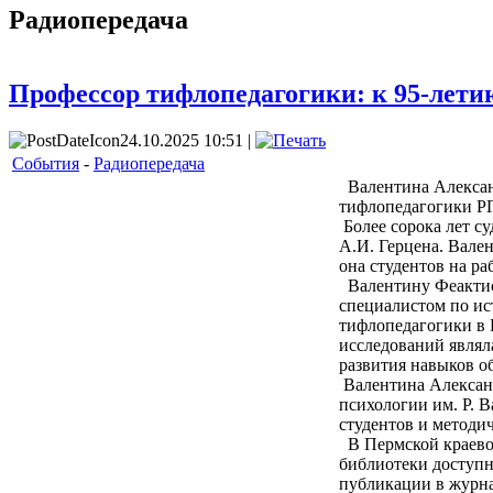
Радиопередача
Профессор тифлопедагогики: к 95-лет
24.10.2025 10:51 |
События
-
Радиопередача
Валентина Александ
тифлопедагогики РГ
Более сорока лет с
А.И. Герцена. Вале
она студентов на р
Валентину Феактист
специалистом по и
тифлопедагогики в 
исследований являл
развития навыков о
Валентина Александ
психологии им. Р. В
студентов и методи
В Пермской краевой
библиотеки доступн
публикации в журн