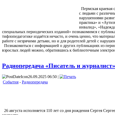
Пермская краевая с
с людьми с различн
нарушениями развит
практика» и «Аутиз
инвалид», «Надежда
специальных периодических изданий» познакомимся с публика
тифлопедагогике издаётся нечасто, и очень ценно, что матер
работе с незрячими детьми, но и для родителей детей с наруше
Познакомиться с информацией о других публикациях из перио
взрослых людей можно, обратившись к библиотечным электро
Радиопередача «Писатель и журналист»
26.09.2025 06:50 |
События
-
Радиопередача
26 августа исполняется 110 лет со дня рождения Сергея Сергее