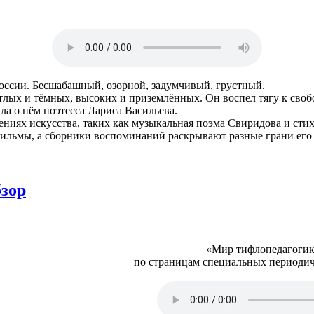
ссии. Бесшабашный, озорной, задумчивый, грустный.
лых и тёмных, высоких и приземлённых. Он воспел тягу к свобо
ла о нём поэтесса Лариса Васильева.
иях искусства, таких как музыкальная поэма Свиридова и сти
фильмы, а сборники воспоминаний раскрывают разные грани его 
зор
«Мир тифлопедагогик
по страницам специальных периоди