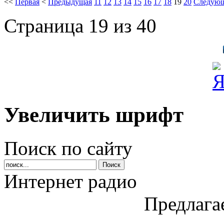
<<
Первая
<
Предыдущая
11
12
13
14
15
16
17
18
19
20
Следую
Страница 19 из 40
Увеличить шрифт
Поиск по сайту
Интернет радио
Предлага