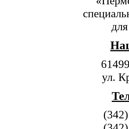
«Пермс
специаль
для
Наш
61499
ул. К
Те
(342)
(342)