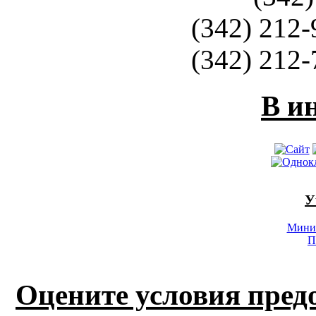
(342) 212-
(342) 212-
В и
У
Минис
П
Оцените условия пред