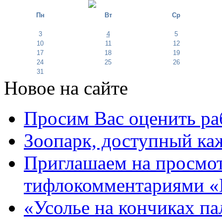
Пн
Вт
Ср
3
4
5
10
11
12
17
18
19
24
25
26
31
Новое на сайте
Просим Вас оценить ра
Зоопарк, доступный каж
Приглашаем на просмот
тифлокомментариями «
«Усолье на кончиках па