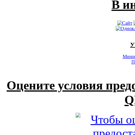
В и
У
Минис
П
Оцените условия пред
Q