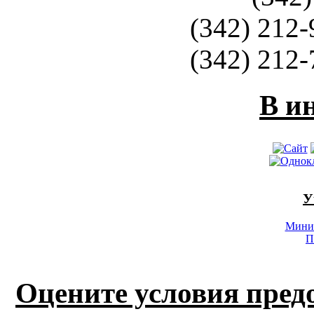
(342) 212-
(342) 212-
В и
У
Минис
П
Оцените условия пред