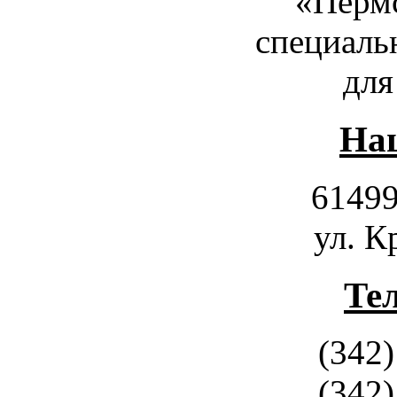
«Пермс
специаль
для
Наш
61499
ул. К
Те
(342)
(342)