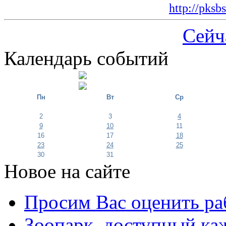
http://pksb
Сейч
Календарь событий
Пн
Вт
Ср
2
3
4
9
10
11
16
17
18
23
24
25
30
31
Новое на сайте
Просим Вас оценить ра
Зоопарк, доступный каж