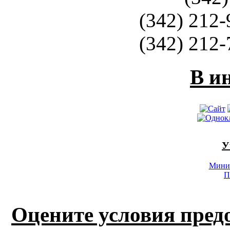
(342) 212-
(342) 212-
В и
У
Минис
П
Оцените условия пред