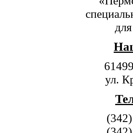
«Пермс
специаль
для
Наш
61499
ул. К
Те
(342)
(342)