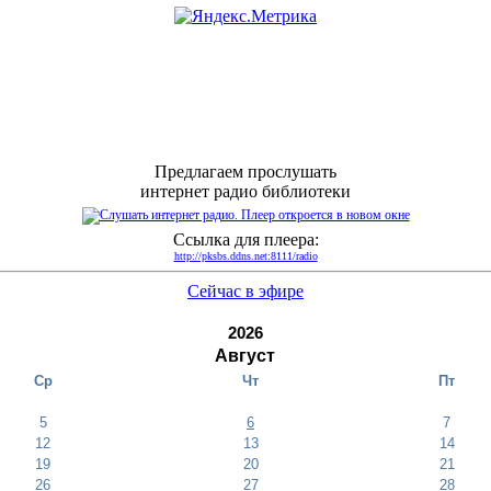
Предлагаем прослушать
интернет радио библиотеки
Ссылка для плеера:
http://pksbs.ddns.net:8111/radio
Сейчас в эфире
2026
Август
Ср
Чт
Пт
5
6
7
12
13
14
19
20
21
26
27
28