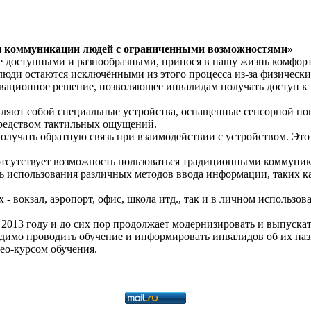
 и коммуникации людей с ограниченными возможностями»
 доступными и разнообразными, принося в нашу жизнь комфорт 
люди остаются исключёнными из этого процесса из-за физическ
овационное решение, позволяющее инвалидам получать доступ 
вляют собой специальные устройства, оснащенные сенсорной по
редством тактильных ощущений.
олучать обратную связь при взаимодействии с устройством. Это
 отсутствует возможность пользоваться традиционными коммуни
 использования различных методов ввода информации, таких ка
 вокзал, аэропорт, офис, школа итд., так и в личном использов
 2013 году и до сих пор продолжает модернизировать и выпуска
димо проводить обучение и информировать инвалидов об их наз
ео-курсом обучения.