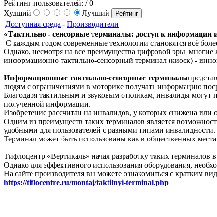
Рейтинг пользователей:
/ 0
Худший
Лучший
Доступная среда
-
Производители
«Тактильно - сенсорные терминалы: доступ к информации
С каждым годом современные технологии становятся всё более
Однако, несмотря на все преимущества цифровой эры, многие 
информационно тактильно-сенсорный терминал (киоск) - инн
Информационные тактильно-сенсорные терминалы
предста
людям с ограничениями в моторике получать информацию пос
Благодаря тактильным и звуковым откликам, инвалиды могут п
полученной информации.
Изобретение рассчитан на инвалидов, у которых снижена или
Одним из преимуществ таких терминалов является возможность
удобными для пользователей с разными типами инвалидности.
Терминал может быть использованы как в общественных местах -
Тифлоцентр «Вертикаль» начал разработку таких терминалов в
Однако для эффективного использования оборудования, необхо
На сайте производителя вы можете ознакомиться с кратким вид
https://tiflocentre.ru/montaj/taktilnyi-terminal.php