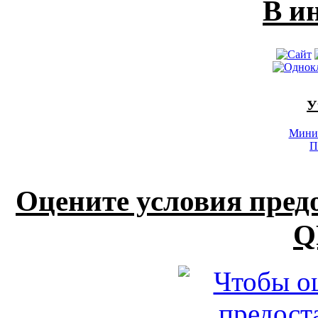
В и
У
Минис
П
Оцените условия пред
Q