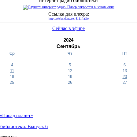
интернет радио библиотеки
Ссылка для плеера:
http://pksbs.ddns.net:8111/radio
Сейчас в эфире
2024
Сентябрь
Ср
Чт
Пт
4
5
6
11
12
13
18
19
20
25
26
27
«Парад планет»
 библиотеки. Выпуск 6
 слепых»