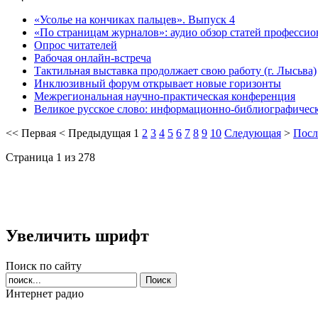
«Усолье на кончиках пальцев». Выпуск 4
«По страницам журналов»: аудио обзор статей професси
Опрос читателей
Рабочая онлайн-встреча
Тактильная выставка продолжает свою работу (г. Лысьва)
Инклюзивный форум открывает новые горизонты
Межрегиональная научно-практическая конференция
Великое русское слово: информационно-библиографичес
<<
Первая
<
Предыдущая
1
2
3
4
5
6
7
8
9
10
Следующая
>
Посл
Страница 1 из 278
Увеличить шрифт
Поиск по сайту
Интернет радио