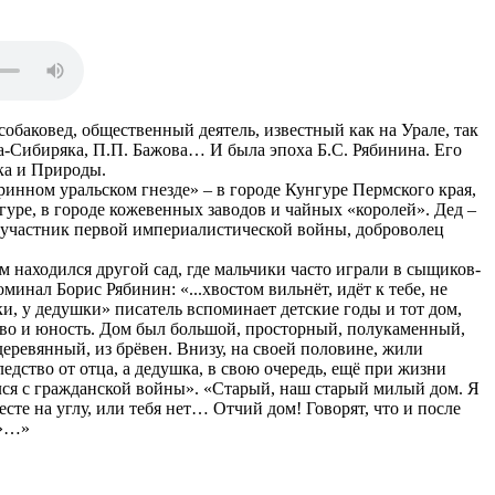
обаковед, общественный деятель, известный как на Урале, так
а-Сибиряка, П.П. Бажова… И была эпоха Б.С. Рябинина. Его
ка и Природы.
ринном уральском гнезде» – в городе Кунгуре Пермского края,
нгуре, в городе кожевенных заводов и чайных «королей». Дед –
– участник первой империалистической войны, доброволец
находился другой сад, где мальчики часто играли в сыщиков-
минал Борис Рябинин: «...хвостом вильнёт, идёт к тебе, не
и, у дедушки» писатель вспоминает детские годы и тот дом,
тво и юность. Дом был большой, просторный, полукаменный,
деревянный, из брёвен. Внизу, на своей половине, жили
ледство от отца, а дедушка, в свою очередь, ещё при жизни
нулся с гражданской войны». «Старый, наш старый милый дом. Я
сте на углу, или тебя нет… Отчий дом! Говорят, что и после
м»…»