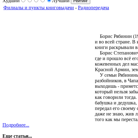
Худший
Лучший
Филиалы и пункты книговыдачи
-
Радиопередача
Борис Рябинин (191
и во всей стране. 
книги раскрывали 
Борис Степанович Ря
где и прошло всё ег
кожевенных дел мас
Красной Армии, зе
У семьи Рябининых 
разбойников, в Чапа
выходишь - примется
который нельзя заб
как говорили тогда.
бабушка и дедушка, 
передал его своему 
даже не знаю, жив л
того как мы перест
Подробнее...
Еще статьи...