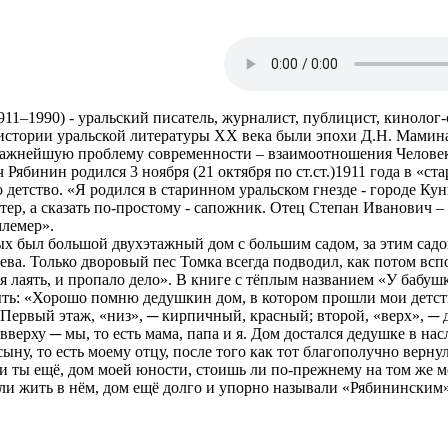
1–1990) - уральский писатель, журналист, публицист, кинолог-с
В истории уральской литературы XX века были эпохи Д.Н. Мамин
важнейшую проблему современности – взаимоотношения Челове
бинин родился 3 ноября (21 октября по ст.ст.)1911 года в «ста
о детство. «Я родился в старинном уральском гнезде - городе Ку
тер, а сказать по-простому - сапожник. Отец Степан Иванович 
млемер».
был большой двухэтажный дом с большим садом, за этим садом 
ева. Только дворовый пес Томка всегда подводил, как потом вспо
 лаять, и пропало дело». В книге с тёплым названием «У бабушк
ыть: «Хорошо помню дедушкин дом, в котором прошли мои детс
 Первый этаж, «низ», ─ кирпичный, красный; второй, «верх», ─ 
вверху ─ мы, то есть мама, папа и я. Дом достался дедушке в нас
сыну, то есть моему отцу, после того как тот благополучно вер
и ты ещё, дом моей юности, стоишь ли по-прежнему на том же ме
али жить в нём, дом ещё долго и упорно называли «Рябинински