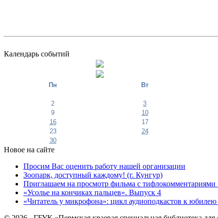
Календарь событий
Пн
Вт
2
3
9
10
16
17
23
24
30
Новое на сайте
Просим Вас оценить работу нашей организации
Зоопарк, доступный каждому! (г. Кунгур)
Приглашаем на просмотр фильма с тифлокомментариями 
«Усолье на кончиках пальцев». Выпуск 4
«Читатель у микрофона»: цикл аудиоподкастов к юбилею
© 2026 - ГБУК «Пермская краевая специальная библиотека для