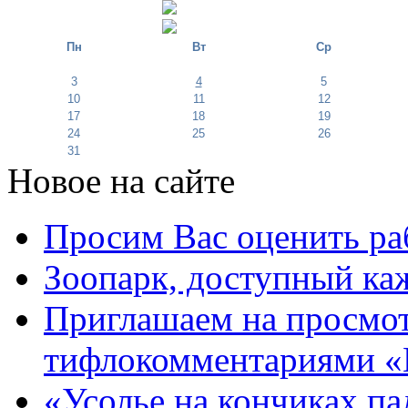
Пн
Вт
Ср
3
4
5
10
11
12
17
18
19
24
25
26
31
Новое на сайте
Просим Вас оценить ра
Зоопарк, доступный каж
Приглашаем на просмот
тифлокомментариями «
«Усолье на кончиках па