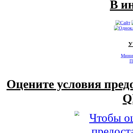
В и
У
Минис
П
Оцените условия пред
Q