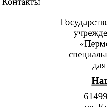
Контакты
Государств
учрежде
«Пермс
специаль
для
Наш
61499
ул. К