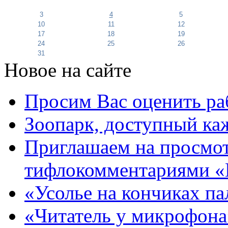
3
4
5
10
11
12
17
18
19
24
25
26
31
Новое на сайте
Просим Вас оценить ра
Зоопарк, доступный каж
Приглашаем на просмот
тифлокомментариями «
«Усолье на кончиках па
«Читатель у микрофона»