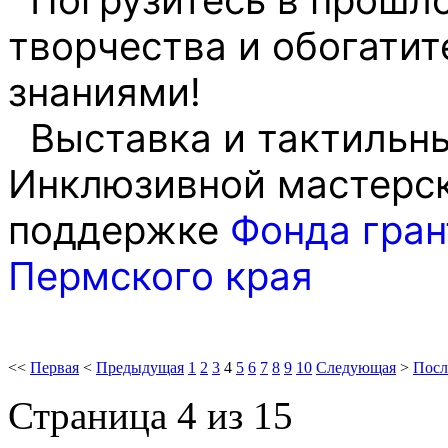
творчества и обогатит
знаниями!
Выставка и тактильны
Инклюзивной мастерс
поддержке
Фонда гран
Пермского края
<<
Первая
<
Предыдущая
1
2
3
4
5
6
7
8
9
10
Следующая
>
Посл
Страница 4 из 15