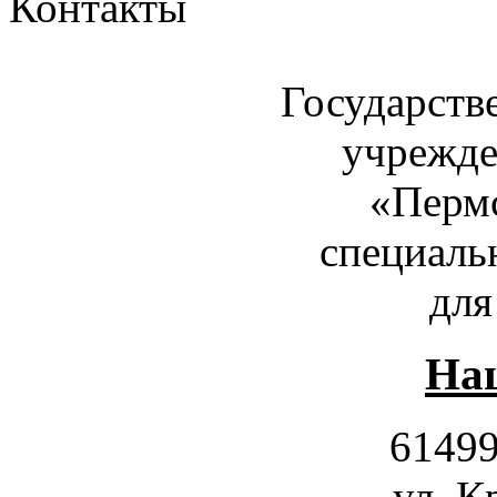
Контакты
Государств
учрежде
«Пермс
специаль
для
Наш
61499
ул. К