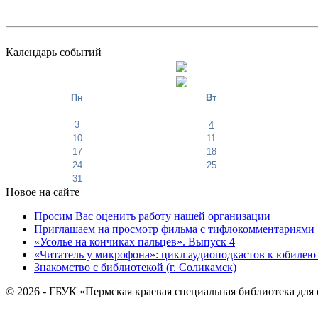
Календарь событий
Пн
Вт
3
4
10
11
17
18
24
25
31
Новое на сайте
Просим Вас оценить работу нашей организации
Приглашаем на просмотр фильма с тифлокомментариями 
«Усолье на кончиках пальцев». Выпуск 4
«Читатель у микрофона»: цикл аудиоподкастов к юбилею
Знакомство с библиотекой (г. Соликамск)
© 2026 - ГБУК «Пермская краевая специальная библиотека для