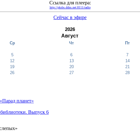
Ссылка для плеера:
http://pksbs.ddns.net:8111/radio
Сейчас в эфире
2026
Август
Ср
Чт
Пт
5
6
7
12
13
14
19
20
21
26
27
28
«Парад планет»
 библиотеки. Выпуск 6
 слепых»