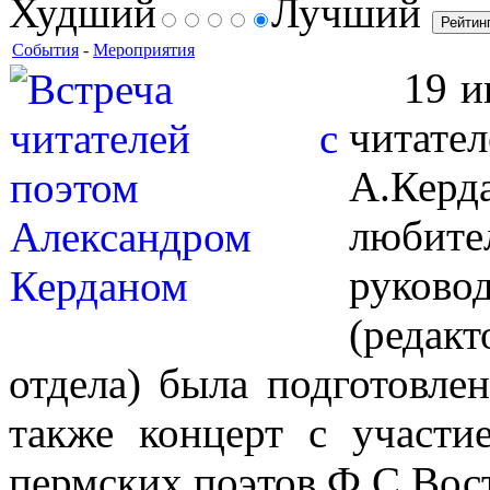
Худший
Лучший
События
-
Мероприятия
19 июн
читате
А.Кер
любит
руков
(редак
отдела) была подготовлен
также концерт с участи
пермских поэтов Ф.С.Вос