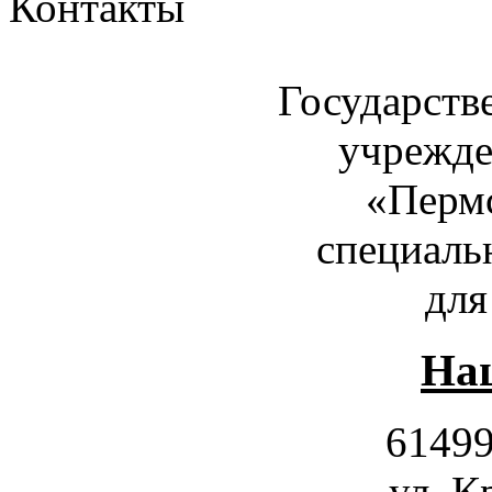
Контакты
Государств
учрежде
«Пермс
специаль
для
Наш
61499
ул. К