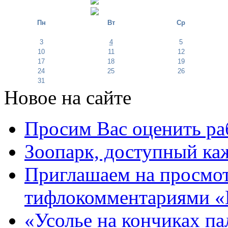
Пн
Вт
Ср
3
4
5
10
11
12
17
18
19
24
25
26
31
Новое на сайте
Просим Вас оценить ра
Зоопарк, доступный каж
Приглашаем на просмот
тифлокомментариями «
«Усолье на кончиках па