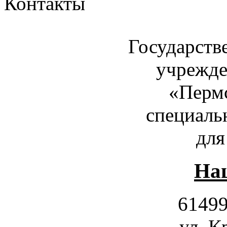
Контакты
Государств
учрежде
«Пермс
специаль
для
Наш
61499
ул. К