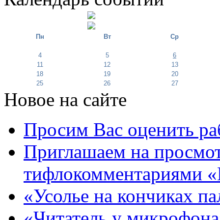
Пн
Вт
Ср
4
5
6
11
12
13
18
19
20
25
26
27
Новое на сайте
Просим Вас оценить ра
Приглашаем на просмот
тифлокомментариями «
«Усолье на кончиках па
«Читатель у микрофона»