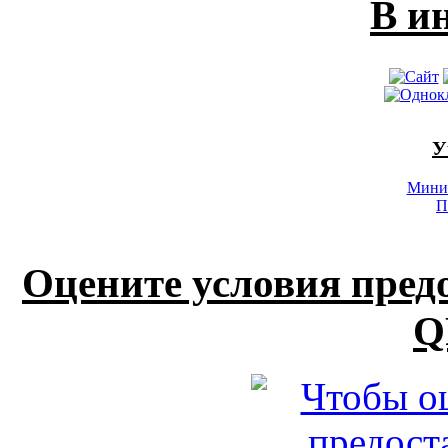
В и
У
Минис
П
Оцените условия пред
Q