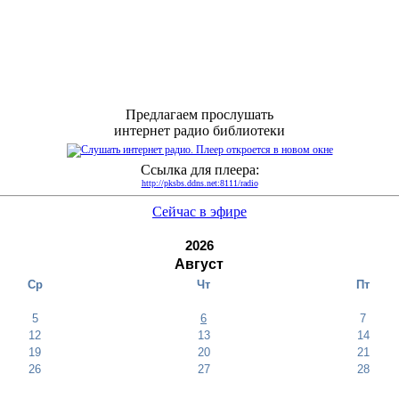
Предлагаем прослушать
интернет радио библиотеки
Ссылка для плеера:
http://pksbs.ddns.net:8111/radio
Сейчас в эфире
2026
Август
Ср
Чт
Пт
5
6
7
12
13
14
19
20
21
26
27
28