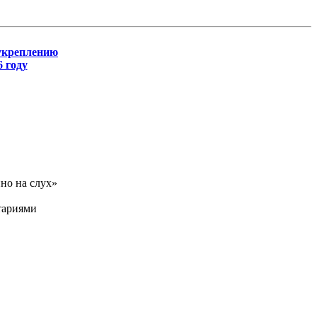
 укреплению
 году
но на слух»
тариями