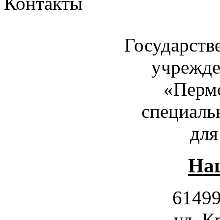
Контакты
Государств
учрежде
«Пермс
специаль
для
Наш
61499
ул. К