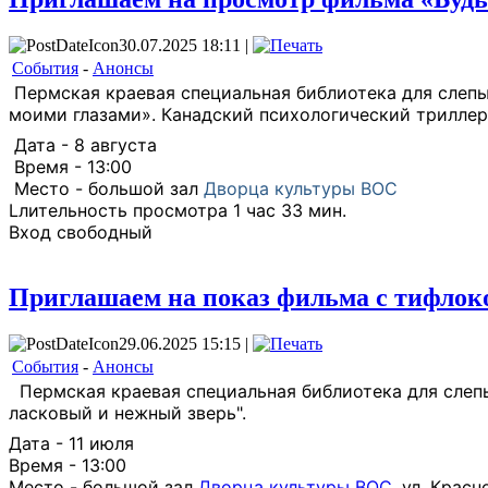
30.07.2025 18:11 |
События
-
Анонсы
Пермская краевая специальная библиотека для слепы
моими глазами». Канадский психологический триллер
️ Дата - 8 августа
️ Время - 13:00
️ Место - большой зал
Дворца культуры ВОС
Lлительность просмотра 1 час 33 мин.
Вход свободный
Приглашаем на показ фильма с тифло
29.06.2025 15:15 |
События
-
Анонсы
Пермская краевая специальная библиотека для слеп
ласковый и нежный зверь".
️Дата - 11 июля
️Время - 13:00
️Место - большой зал
Дворца культуры ВОС
, ул. Красн