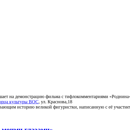
шает на демонстрацию фильма с тифлокомментариями «Роднина»
орца культуры ВОС
, ул. Краснова,18
вающим историю великой фигуристки, написанную с её участие
 моими глазами»