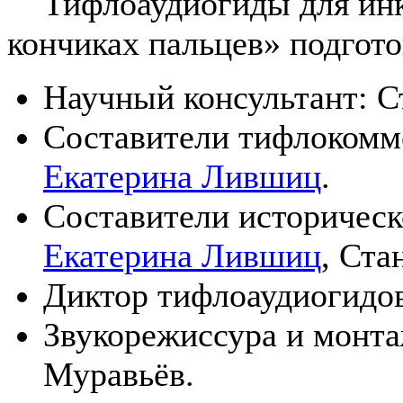
Тифлоаудиогиды для инкл
кончиках пальцев» подгото
Научный консультант: С
Составители тифлокомм
Екатерина Лившиц
.
Составители историческ
Екатерина Лившиц
, Ста
Диктор тифлоаудиогидо
Звукорежиссура и монта
Муравьёв.