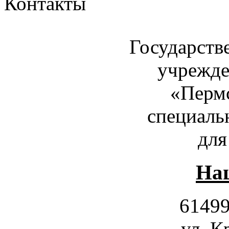
Контакты
Государств
учрежде
«Пермс
специаль
для
Наш
61499
ул. К