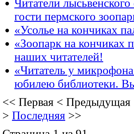
Читатели лысьвенского
гости пермского зоопар
«Усолье на кончиках па
«Зоопарк на кончиках п
наших читателей!
«Читатель у микрофона»
юбилею библиотеки. В
<<
Первая
<
Предыдущая
>
Последняя
>>
Страница 1 из 91