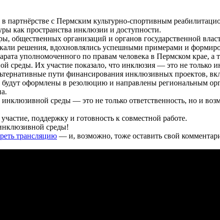
 в партнёрстве с Пермским культурно-спортивным реабилитаци
уры как пространства инклюзии и доступности.
, общественных организаций и органов государственной власт
скали решения, вдохновлялись успешными примерами и формиро
ата уполномоченного по правам человека в Пермском крае, а 
ой среды. Их участие показало, что инклюзия — это не только 
льтернативные пути финансирования инклюзивных проектов, вк
о будут оформлены в резолюцию и направлены региональным орг
а.
инклюзивной среды — это не только ответственность, но и возм
участие, поддержку и готовность к совместной работе.
инклюзивной среды!
реть трансляцию
— и, возможно, тоже оставить свой комментар