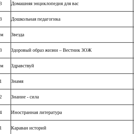
3
Домашняя энциклопедия для вас
3
Дошкольная педагогика
8м
Звезда
3
Здоровый образ жизни – Вестник ЗОЖ
6м
Здравствуй
1
Знамя
2
Знание - сила
4
Иностранная литература
1
Караван историй