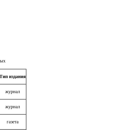
пых
Тип издания
журнал
журнал
газета