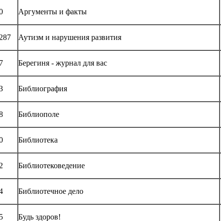
0
Аргументы и факты
287
Аутизм и нарушения развития
7
Берегиня - журнал для вас
3
Библиография
8
Библиополе
0
Библиотека
2
Библиотековедение
4
Библиотечное дело
5
Будь здоров!