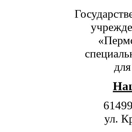
Государств
учрежде
«Пермс
специаль
для
Наш
61499
ул. К