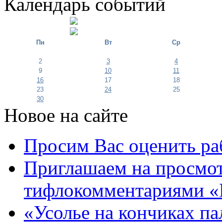
Календарь событий
Пн
Вт
Ср
2
3
4
9
10
11
16
17
18
23
24
25
30
Новое на сайте
Просим Вас оценить ра
Приглашаем на просмот
тифлокомментариями «
«Усолье на кончиках па