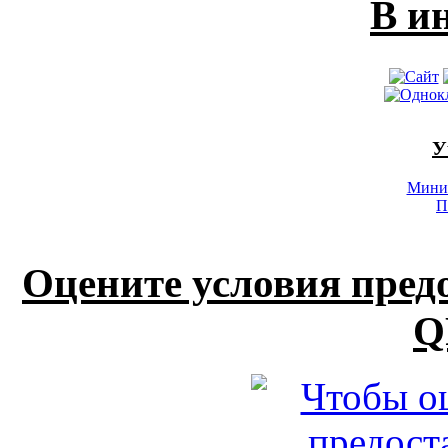
В и
У
Минис
П
Оцените условия пред
Q