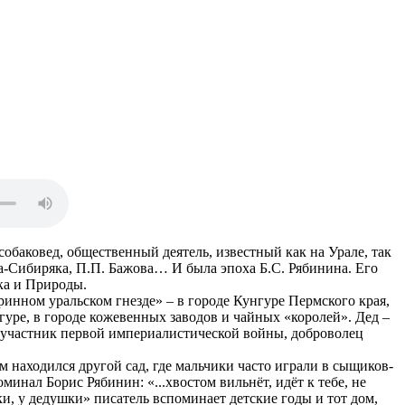
обаковед, общественный деятель, известный как на Урале, так
а-Сибиряка, П.П. Бажова… И была эпоха Б.С. Рябинина. Его
ка и Природы.
ринном уральском гнезде» – в городе Кунгуре Пермского края,
нгуре, в городе кожевенных заводов и чайных «королей». Дед –
– участник первой империалистической войны, доброволец
находился другой сад, где мальчики часто играли в сыщиков-
минал Борис Рябинин: «...хвостом вильнёт, идёт к тебе, не
и, у дедушки» писатель вспоминает детские годы и тот дом,