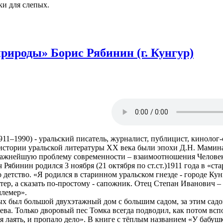
и для слепых.
рироды» Борис Рябинин (г. Кунгур)
1–1990) - уральский писатель, журналист, публицист, кинолог-с
В истории уральской литературы XX века были эпохи Д.Н. Мамин
важнейшую проблему современности – взаимоотношения Челове
бинин родился 3 ноября (21 октября по ст.ст.)1911 года в «ста
о детство. «Я родился в старинном уральском гнезде - городе Ку
тер, а сказать по-простому - сапожник. Отец Степан Иванович 
млемер».
был большой двухэтажный дом с большим садом, за этим садом 
ева. Только дворовый пес Томка всегда подводил, как потом вспо
 лаять, и пропало дело». В книге с тёплым названием «У бабушк