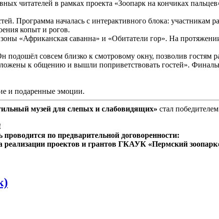
ных читателей в рамках проекта «Зоопарк на кончиках пальцев
й. Программа началась с интерактивного блока: участникам рас
оения копыт и рогов.
 зоны «Африканская саванна» и «Обитатели гор». На протяжен
н подошёл совсем близко к смотровому окну, позволив гостям р
положены к общению и вышли поприветствовать гостей». Финальн
ие и подаренные эмоции.
ктильный музей для слепых и слабовидящих»
стал победителем
!
 проводится по предварительной договоренности:
ела реализации проектов и грантов ГКАУК «Пермский зоопарк»
к)