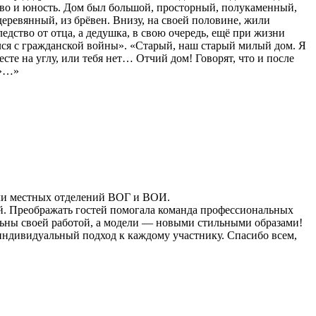
тво и юность. Дом был большой, просторный, полукаменный,
деревянный, из брёвен. Внизу, на своей половине, жили
ледство от отца, а дедушка, в свою очередь, ещё при жизни
нулся с гражданской войны». «Старый, наш старый милый дом. Я
сте на углу, или тебя нет… Отчий дом! Говорят, что и после
м»…»
ели местных отделений ВОГ и ВОИ.
. Преображать гостей помогала команда профессиональных
ольны своей работой, а модели — новыми стильными образами!
индивидуальный подход к каждому участнику. Спасибо всем,