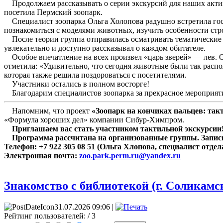
Продолжаем рассказывать о серии экскурсий для наших актив
посетила Пермский зоопарк.
Специалист зоопарка Ольга Холопова радушно встретила госте
познакомиться с моделями животных, изучить особенности стр
После теории группа отправилась осматривать тематические
увлекательно и доступно рассказывал о каждом обитателе.
Особое впечатление на всех произвел «царь зверей» — лев. О
отметила: «Удивительно, что сегодня животные были так рас
которая также решила поздороваться с посетителями.
Участники остались в полном восторге!
Благодарим специалистов зоопарка за прекрасное мероприят
Напомним, что проект
«Зоопарк на кончиках пальцев: та
«Формула хороших дел» компании Сибур-Химпром.
Приглашаем вас стать участником тактильной экскурсии
Программа рассчитана на организованные группы. Запись
Телефон: +7 922 305 08 51 (Ольга Хлопова, специалист отд
Электронная почта:
zoo.park.perm.ru@yandex.ru
Знакомство с библиотекой (г. Соликамс
31.07.2026 09:06 |
Рейтинг пользователей:
/ 3