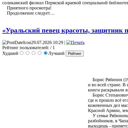
соликамский филиал Пермской краевой специальной библиотек
Приятного просмотра!
Продолжение следует…
«Уральский певец красоты, защитник п
29.07.2026 10:29 |
Рейтинг пользователей:
/ 1
Худший
Лучший
Борис Рябинин (191
и во всей стране. 
книги раскрывали 
Борис Степанович Ря
где и прошло всё ег
кожевенных дел мас
Красной Армии, зе
У семьи Рябининых 
разбойников, в Чапа
выходишь - примется