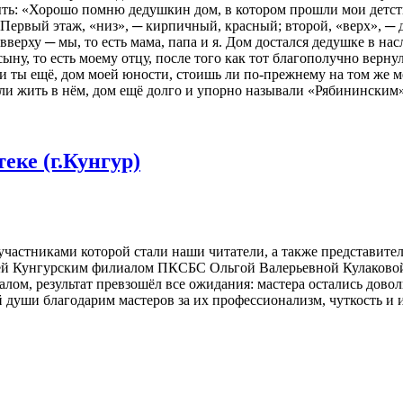
ыть: «Хорошо помню дедушкин дом, в котором прошли мои детс
 Первый этаж, «низ», ─ кирпичный, красный; второй, «верх», ─ 
вверху ─ мы, то есть мама, папа и я. Дом достался дедушке в нас
сыну, то есть моему отцу, после того как тот благополучно вер
и ты ещё, дом моей юности, стоишь ли по-прежнему на том же ме
али жить в нём, дом ещё долго и упорно называли «Рябинински
еке (г.Кунгур)
частниками которой стали наши читатели, а также представит
ей Кунгурским филиалом ПКСБС Ольгой Валерьевной Кулаковой
алом, результат превзошёл все ожидания: мастера остались дов
души благодарим мастеров за их профессионализм, чуткость и 