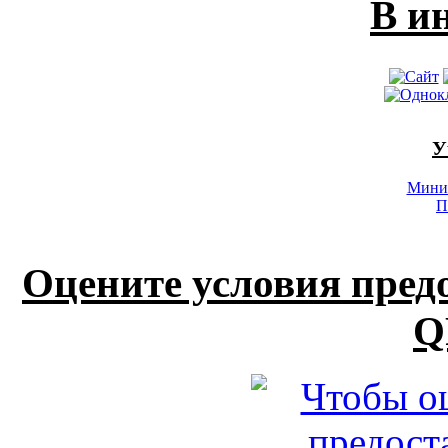
В и
У
Минис
П
Оцените условия пред
Q