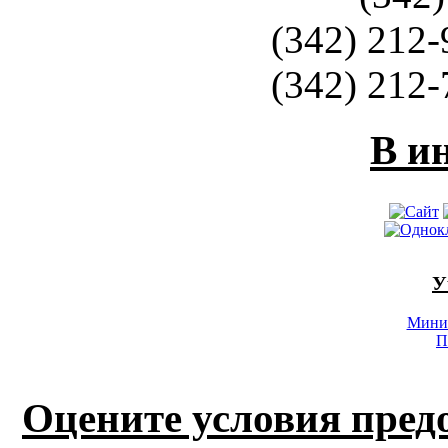
(342) 212-
(342) 212-
В и
У
Минис
П
Оцените условия пред