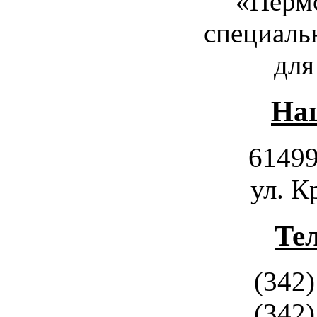
«Пермс
специаль
для
Наш
61499
ул. К
Те
(342)
(342)