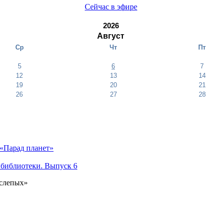
Сейчас в эфире
2026
Август
Ср
Чт
Пт
5
6
7
12
13
14
19
20
21
26
27
28
«Парад планет»
 библиотеки. Выпуск 6
 слепых»