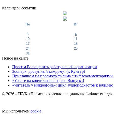
Календарь событий
Пн
Вт
3
4
10
11
17
18
24
25
31
Новое на сайте
Просим Вас оценить работу нашей организации
Зоопарк, доступный каждому! (г. Кунгур)
Приглашаем на просмотр фильма с тифлокомментариями 
«Усолье на кончиках пальцев». Выпуск 4
«Читатель у микрофона»: цикл аудиоподкастов к юбилею
© 2026 - ГБУК «Пермская краевая специальная библиотека для
Мы используем
cookie