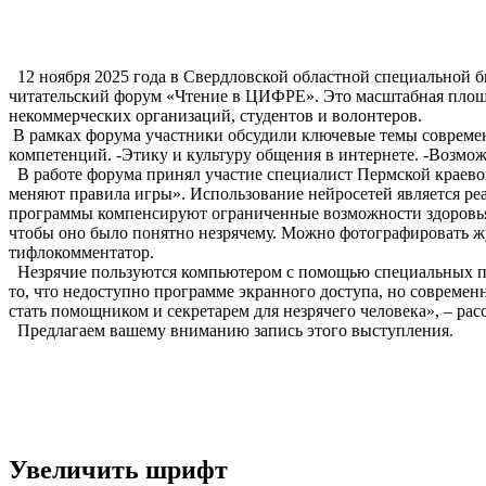
12 ноября 2025 года в Свердловской областной специальной
читательский форум «Чтение в ЦИФРЕ». Это масштабная площа
некоммерческих организаций, студентов и волонтеров.
В рамках форума участники обсудили ключевые темы современ
компетенций. -Этику и культуру общения в интернете. -Возмо
В работе форума принял участие специалист Пермской краево
меняют правила игры». Использование нейросетей является реа
программы компенсируют ограниченные возможности здоровья,
чтобы оно было понятно незрячему. Можно фотографировать ж
тифлокомментатор.
Незрячие пользуются компьютером с помощью специальных про
то, что недоступно программе экранного доступа, но современ
стать помощником и секретарем для незрячего человека», – рас
Предлагаем вашему вниманию запись этого выступления.
Увеличить шрифт