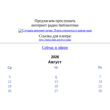
Предлагаем прослушать
интернет радио библиотеки
Ссылка для плеера:
http://pksbs.ddns.net:8111/radio
Сейчас в эфире
2026
Август
Ср
Чт
Пт
5
6
7
12
13
14
19
20
21
26
27
28