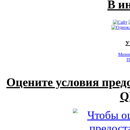
В и
У
Минис
П
Оцените условия пред
Q