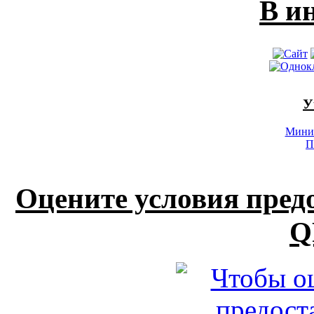
В и
У
Минис
П
Оцените условия пред
Q