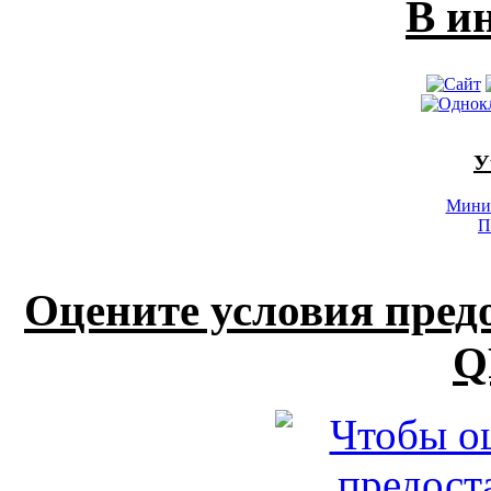
В и
У
Минис
П
Оцените условия пред
Q