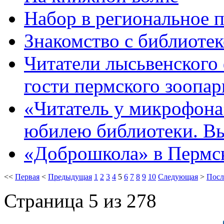
Набор в региональное 
Знакомство с библиотек
Читатели лысьвенского
гости пермского зоопар
«Читатель у микрофона»
юбилею библиотеки. В
«Доброшкола» в Пермс
<<
Первая
<
Предыдущая
1
2
3
4
5
6
7
8
9
10
Следующая
>
Посл
Страница 5 из 278