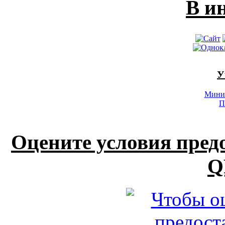
В и
У
Минис
П
Оцените условия пред
Q