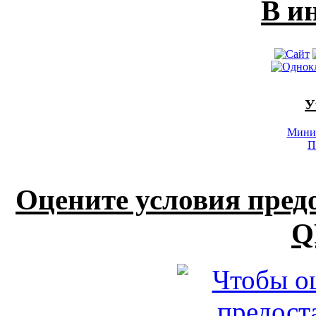
В и
У
Минис
П
Оцените условия пред
Q