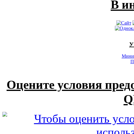
В и
У
Минис
П
Оцените условия пред
Q