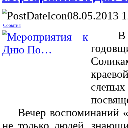
08.05.2013 1
События
В пре
годов
Солик
краево
слепы
посвяще
Вечер воспоминаний «В
не только людей, знающ