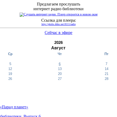
Предлагаем прослушать
интернет радио библиотеки
Ссылка для плеера:
http://pksbs.ddns.net:8111/radio
Сейчас в эфире
2026
Август
Ср
Чт
Пт
5
6
7
12
13
14
19
20
21
26
27
28
«Парад планет»
 библиотеки. Выпуск 6