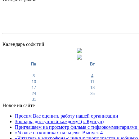
Календарь событий
Пн
Вт
3
4
10
11
17
18
24
25
31
Новое на сайте
Просим Вас оценить работу нашей организации
Зоопарк, доступный каждому! (г. Кунгур)
Приглашаем на просмотр фильма с тифлокомментариями 
«Усолье на кончиках пальцев». Выпуск 4
«Читатель у микрофона»: цикл аудиоподкастов к юбилею