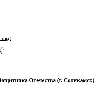
-код!
д
Защитника Отечества (г. Соликамск)