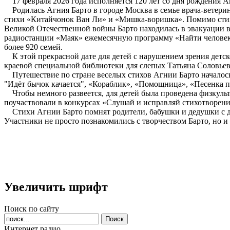
17 февраля 2026 года исполняется 120 лет со дня рождения А
Родилась Агния Барто в городе Москва в семье врача-ветери
стихи «Китайчонок Ван Ли» и «Мишка-воришка». Помимо стихо
Великой Отечественной войны Барто находилась в эвакуации в С
радиостанции «Маяк» ежемесячную программу «Найти человека
более 920 семей.
К этой прекрасной дате для детей с нарушением зрения детск
краевой специальной библиотеки для слепых Татьяна Соловьев
Путешествие по стране веселых стихов Агнии Барто началось 
"Идёт бычок качается", «Кораблик», «Помощница», «Песенка п
Чтобы немного развеется, для детей была проведена физкульт
поучаствовали в конкурсах «Слушай и исправляй стихотворе
Стихи Агнии Барто помнят родители, бабушки и дедушки с де
Участники не просто познакомились с творчеством Барто, но и 
Увеличить шрифт
Поиск по сайту
Интернет радио