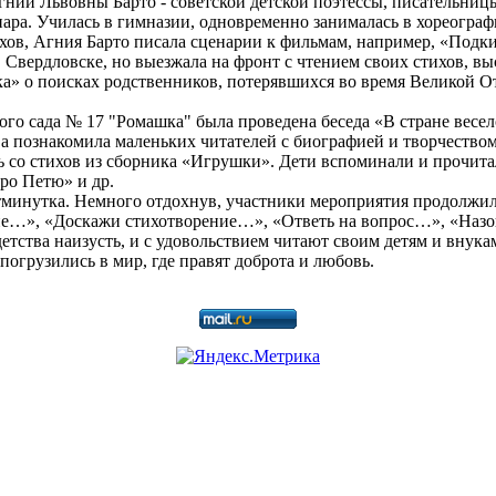
гнии Львовны Барто - советской детской поэтессы, писательниц
нара. Училась в гимназии, одновременно занималась в хореогр
в, Агния Барто писала сценарии к фильмам, например, «Подкид
вердловске, но выезжала на фронт с чтением своих стихов, выст
» о поисках родственников, потерявшихся во время Великой От
ого сада № 17 "Ромашка" была проведена беседа «В стране вес
а познакомила маленьких читателей с биографией и творчеством
со стихов из сборника «Игрушки». Дети вспоминали и прочитали
ро Петю» и др.
минутка. Немного отдохнув, участники мероприятия продолжили
ние…», «Доскажи стихотворение…», «Ответь на вопрос…», «Наз
тства наизусть, и с удовольствием читают своим детям и внука
погрузились в мир, где правят доброта и любовь.