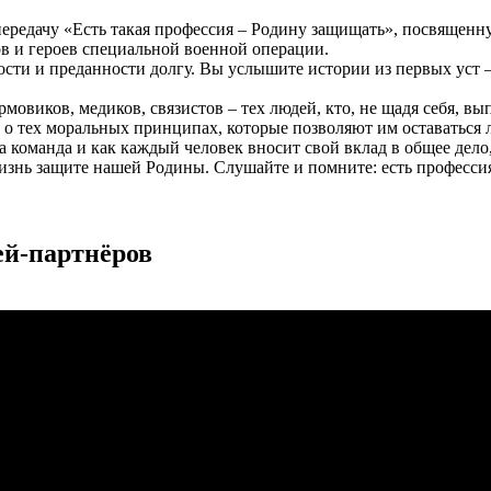
едачу «Есть такая профессия – Родину защищать», посвященн
ов и героев специальной военной операции.
ти и преданности долгу. Вы услышите истории из первых уст –
овиков, медиков, связистов – тех людей, кто, не щадя себя, в
, о тех моральных принципах, которые позволяют им оставаться
команда и как каждый человек вносит свой вклад в общее дело,
изнь защите нашей Родины. Слушайте и помните: есть професси
ей-партнёров