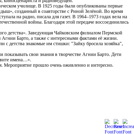
ы, киносценариста и радиоведущей.
афическом училище. В 1925 годы были опубликованы первые
ыш», созданный в соавторстве с Риной Зелёной. Во время
упала на радио, писала для газет. В 1964–1973 годах вела на
ечественной войны. Благодаря этой передаче воссоединились
елого детства». Заведующая Чайковским филиалом Пермской
 Агнии Барто, а также с интересными фактами её жизни.
 с детства знакомые им стишки: "Зайку бросила хозяйка",
 показывать свои знания в творчестве Агнии Барто. Дети
овите имена…».
м. Мероприятие прошло очень оживленно и интересно.