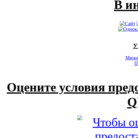
В и
У
Минис
П
Оцените условия пред
Q