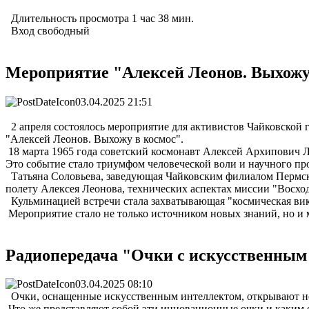
Длительность просмотра 1 час 38 мин.
Вход свободный
Мероприятие "Алексей Леонов. Выхожу 
03.04.2025 21:51
2 апреля состоялось мероприятие для активистов Чайковской
"Алексей Леонов. Выхожу в космос".
18 марта 1965 года советский космонавт Алексей Архипович Л
Это событие стало триумфом человеческой воли и научного прог
Татьяна Соловьева, заведующая Чайковским филиалом Пермско
полету Алексея Леонова, технических аспектах миссии "Восхо
Кульминацией встречи стала захватывающая "космическая вик
Мероприятие стало не только источником новых знаний, но и
Радиопередача "Очки с искусственным
03.04.2025 08:10
Очки, оснащенные искусственным интеллектом, открывают но
Что же представляют собой эти инновационные очки и каким 