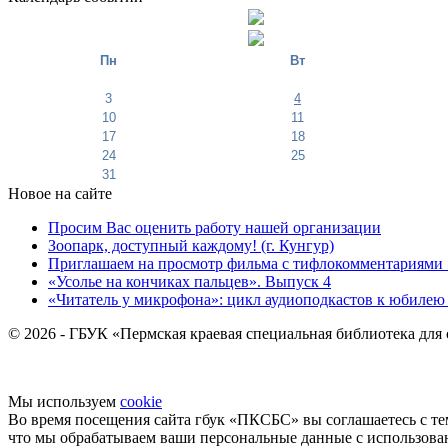
Пн
Вт
3
4
10
11
17
18
24
25
31
Новое на сайте
Просим Вас оценить работу нашей организации
Зоопарк, доступный каждому! (г. Кунгур)
Приглашаем на просмотр фильма с тифлокомментариями 
«Усолье на кончиках пальцев». Выпуск 4
«Читатель у микрофона»: цикл аудиоподкастов к юбилею
© 2026 - ГБУК «Пермская краевая специальная библиотека для
Мы используем
cookie
Во время посещения сайта гбук «ПКСБС» вы соглашаетесь с те
что мы обрабатываем ваши персональные данные с использов