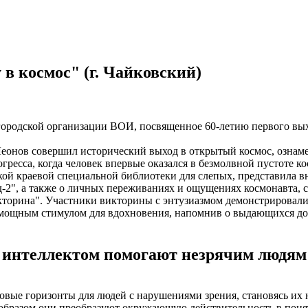
в космос" (г. Чайковский)
 городской организации ВОИ, посвященное 60-летию первого вы
еонов совершил исторический выход в открытый космос, ознаме
ресса, когда человек впервые оказался в безмолвной пустоте ко
й краевой специальной библиотеки для слепых, представила вн
д-2", а также о личных переживаниях и ощущениях космонавта, 
торина". Участники викторины с энтузиазмом демонстрировали 
 мощным стимулом для вдохновения, напомнив о выдающихся дос
 интеллектом помогают незрячим людям
вые горизонты для людей с нарушениями зрения, становясь и
образом они преобразуют окружающую действительность в понят