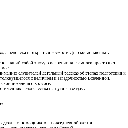
хода человека в открытый космос и Дню космонавтики:
новавший собой эпоху в освоении внеземного пространства.
смоса.
иманию слушателей детальный рассказ об этапах подготовки к
столкнувшегося с величием и загадочностью Вселенной.
свои познания о космосе.
тижениях человечества на пути к звездам.
"
х надежным помощником в повседневной жизни.
ные для незрячего человека образы?