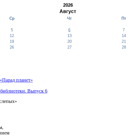
2026
Август
Ср
Чт
Пт
5
6
7
12
13
14
19
20
21
26
27
28
«Парад планет»
 библиотеки. Выпуск 6
 слепых»
м,
анием