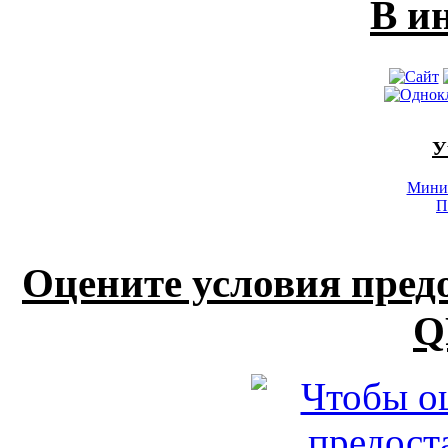
В и
У
Минис
П
Оцените условия пред
Q