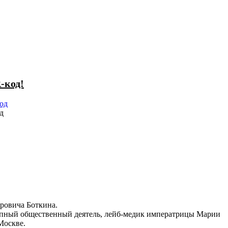
-код!
д
тровича Боткина.
упный общественный деятель, лейб-медик императрицы Марии
Москве.