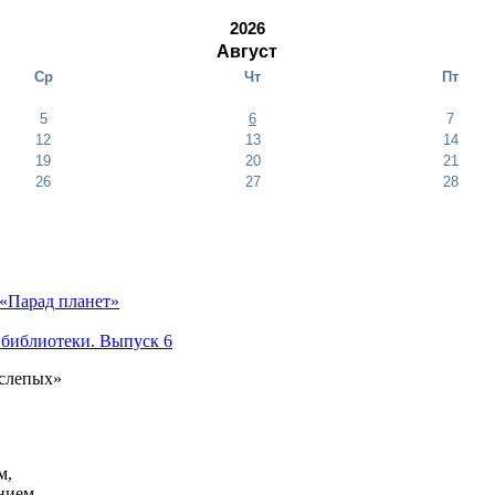
2026
Август
Ср
Чт
Пт
5
6
7
12
13
14
19
20
21
26
27
28
«Парад планет»
 библиотеки. Выпуск 6
 слепых»
м,
анием