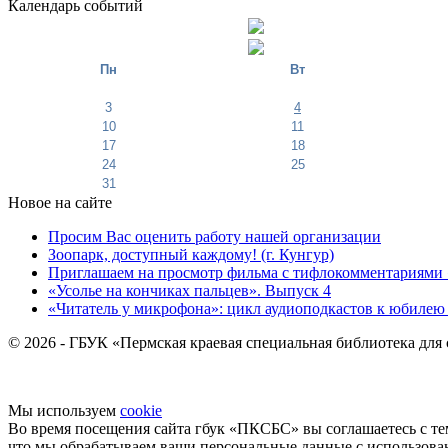
Календарь событий
Пн
Вт
3
4
10
11
17
18
24
25
31
Новое на сайте
Просим Вас оценить работу нашей организации
Зоопарк, доступный каждому! (г. Кунгур)
Приглашаем на просмотр фильма с тифлокомментариями 
«Усолье на кончиках пальцев». Выпуск 4
«Читатель у микрофона»: цикл аудиоподкастов к юбилею
© 2026 - ГБУК «Пермская краевая специальная библиотека для
Мы используем
cookie
Во время посещения сайта гбук «ПКСБС» вы соглашаетесь с те
что мы обрабатываем ваши персональные данные с использов