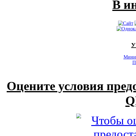
В и
У
Минис
П
Оцените условия пред
Q