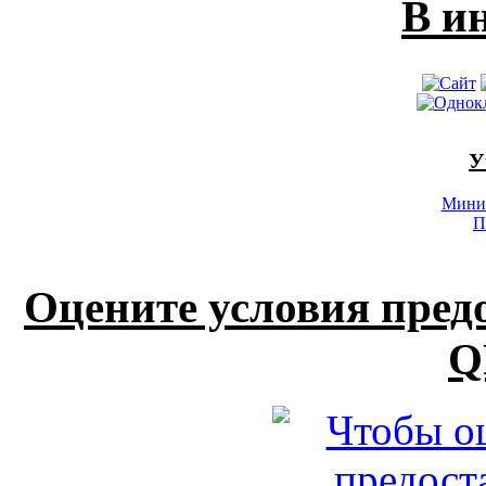
В и
У
Минис
П
Оцените условия пред
Q