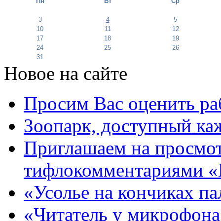
Пн
Вт
Ср
3
4
5
10
11
12
17
18
19
24
25
26
31
Новое на сайте
Просим Вас оценить ра
Зоопарк, доступный каж
Приглашаем на просмот
тифлокомментариями «
«Усолье на кончиках па
«Читатель у микрофона»